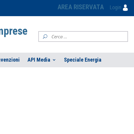
AREA RISERVATA
Login
Imprese
venzioni
API Media
Speciale Energia