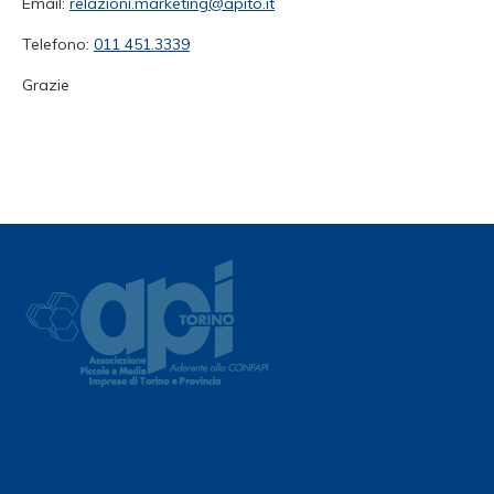
Email:
relazioni.marketing@apito.it
Telefono:
011 451.3339
Grazie