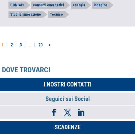
CONFAPI
consumi energetici
energia
indagine
Studi E Innovazione
Tecnico
PAGINAZIONE
1
2
3
…
20
>
DEGLI
ARTICOLI
DOVE TROVARCI
I NOSTRI CONTATTI
Seguici sui Social
SCADENZE