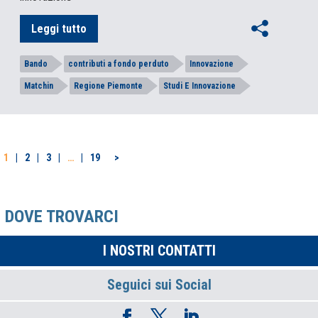
Leggi tutto
Bando
contributi a fondo perduto
Innovazione
Matchin
Regione Piemonte
Studi E Innovazione
PAGINAZIONE
1
2
3
…
19
>
DEGLI
ARTICOLI
DOVE TROVARCI
I NOSTRI CONTATTI
Seguici sui Social