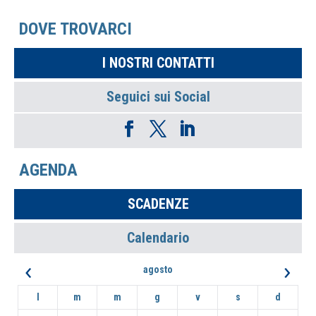
DOVE TROVARCI
I NOSTRI CONTATTI
Seguici sui Social
AGENDA
SCADENZE
Calendario
‹
›
agosto
l
m
m
g
v
s
d