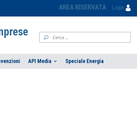
AREA RISERVATA
Login
Imprese
venzioni
API Media
Speciale Energia