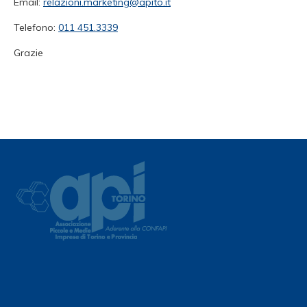
Email:
relazioni.marketing@apito.it
Telefono:
011 451.3339
Grazie