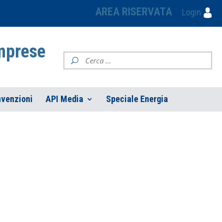
AREA RISERVATA
Login
Imprese
venzioni
API Media
Speciale Energia