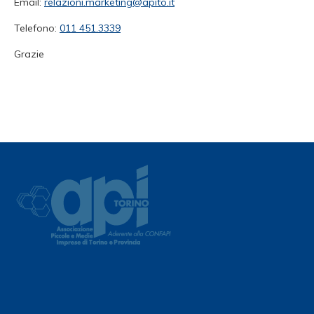
Email:
relazioni.marketing@apito.it
Telefono:
011 451.3339
Grazie