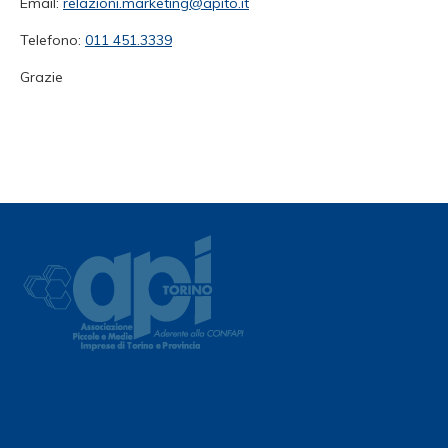
Email:
relazioni.marketing@apito.it
Telefono:
011 451.3339
Grazie