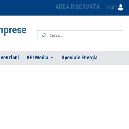
AREA RISERVATA
Login
Imprese
venzioni
API Media
Speciale Energia