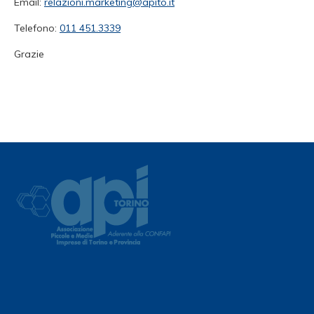
Email:
relazioni.marketing@apito.it
Telefono:
011 451.3339
Grazie