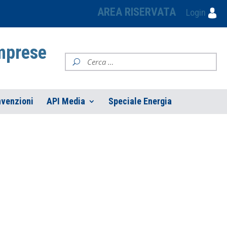
AREA RISERVATA
Login
Imprese
venzioni
API Media
Speciale Energia