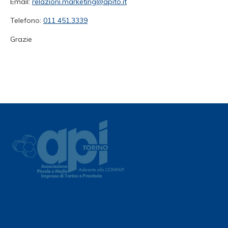
Email:
relazioni.marketing@apito.it
Telefono:
011 451.3339
Grazie