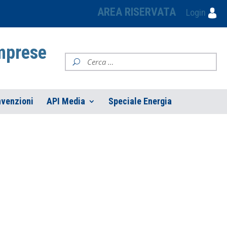
AREA RISERVATA
Login
Imprese
venzioni
API Media
Speciale Energia