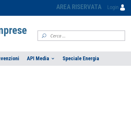
AREA RISERVATA
Login
Imprese
venzioni
API Media
Speciale Energia