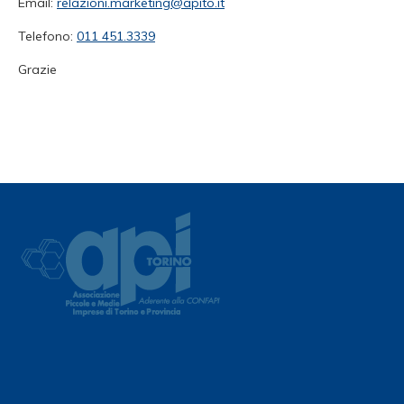
Email:
relazioni.marketing@apito.it
Telefono:
011 451.3339
Grazie