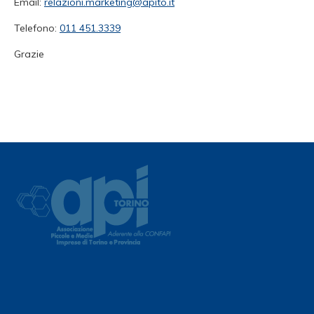
Email:
relazioni.marketing@apito.it
Telefono:
011 451.3339
Grazie