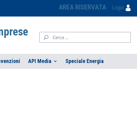
AREA RISERVATA
Login
Imprese
venzioni
API Media
Speciale Energia