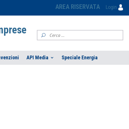
AREA RISERVATA
Login
Imprese
venzioni
API Media
Speciale Energia