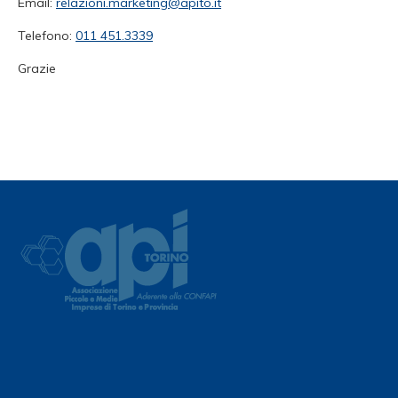
Email:
relazioni.marketing@apito.it
Telefono:
011 451.3339
Grazie