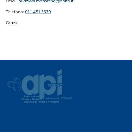
Email:
relazioni.marketing@apito.it
Telefono:
011 451.3339
Grazie