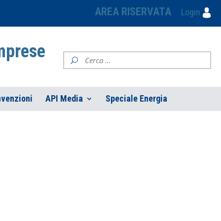
AREA RISERVATA
Login
Imprese
venzioni
API Media
Speciale Energia