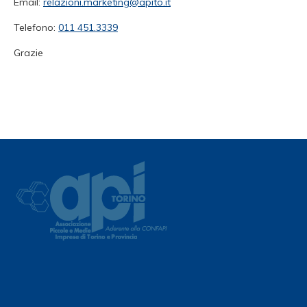
Email:
relazioni.marketing@apito.it
Telefono:
011 451.3339
Grazie