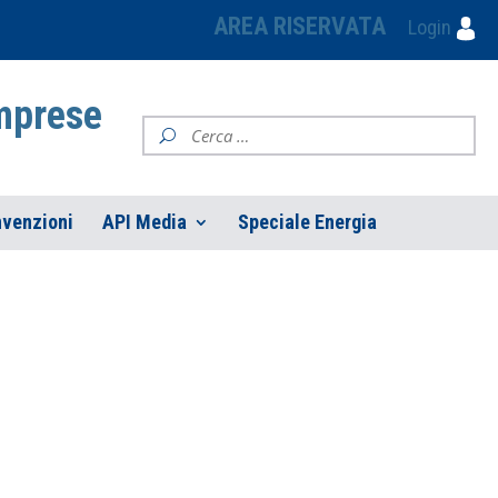
AREA RISERVATA
Login
Imprese
venzioni
API Media
Speciale Energia