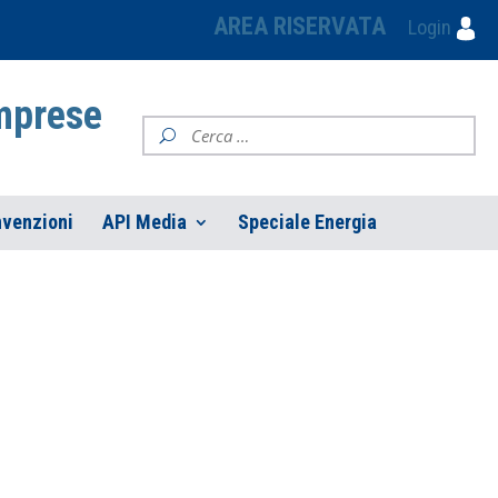
AREA RISERVATA
Login
Imprese
venzioni
API Media
Speciale Energia