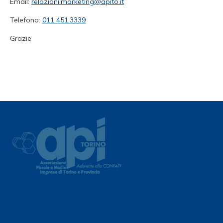
Email:
relazioni.marketing@apito.it
Telefono:
011 451.3339
Grazie