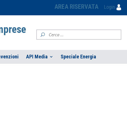
AREA RISERVATA
Login
Imprese
venzioni
API Media
Speciale Energia