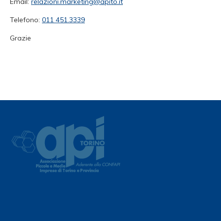
Email:
relazioni.marketing@apito.it
Telefono:
011 451.3339
Grazie