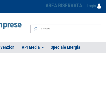
AREA RISERVATA
Login
Imprese
venzioni
API Media
Speciale Energia