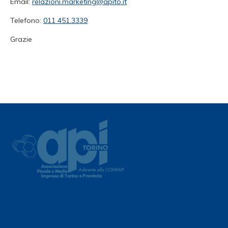
Email:
relazioni.marketing@apito.it
Telefono:
011 451.3339
Grazie