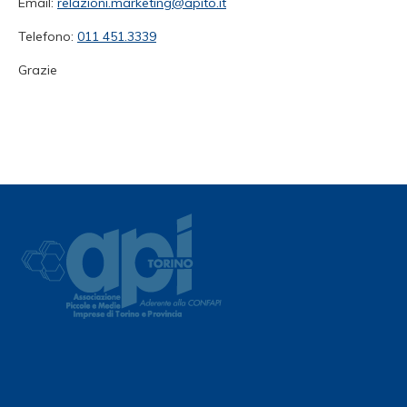
Email:
relazioni.marketing@apito.it
Telefono:
011 451.3339
Grazie