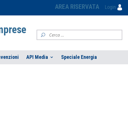
AREA RISERVATA
Login
Imprese
venzioni
API Media
Speciale Energia