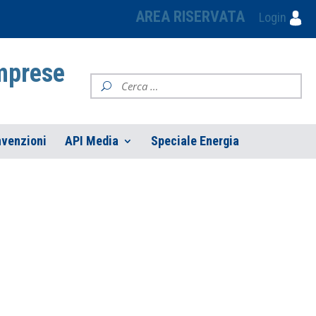
AREA RISERVATA
Login
Imprese
venzioni
API Media
Speciale Energia