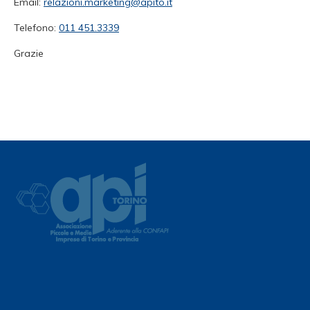
Email:
relazioni.marketing@apito.it
Telefono:
011 451.3339
Grazie