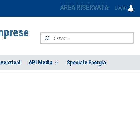
AREA RISERVATA
Login
Imprese
venzioni
API Media
Speciale Energia