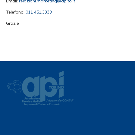
Email:
relazioni.marketing@apito.it
Telefono:
011 451.3339
Grazie