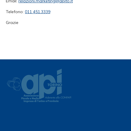
Email:
relazioni.marketing@apito.it
Telefono:
011 451.3339
Grazie