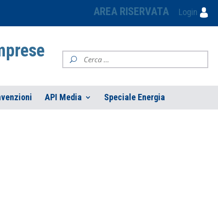
AREA RISERVATA
Login
Imprese
venzioni
API Media
Speciale Energia