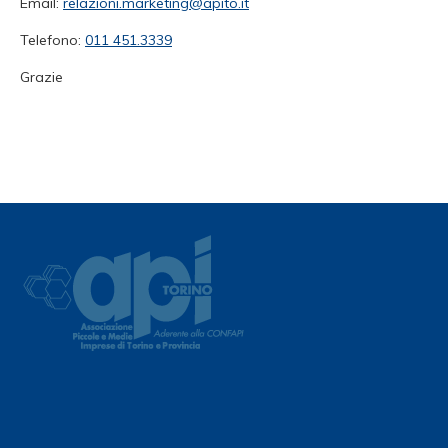
Email:
relazioni.marketing@apito.it
Telefono:
011 451.3339
Grazie