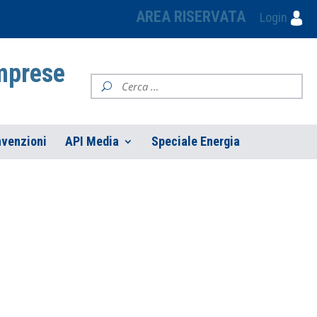
AREA RISERVATA
Login
Imprese
venzioni
API Media
Speciale Energia