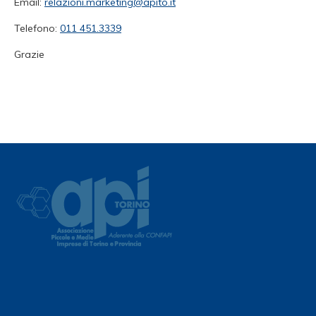
Email:
relazioni.marketing@apito.it
Telefono:
011 451.3339
Grazie