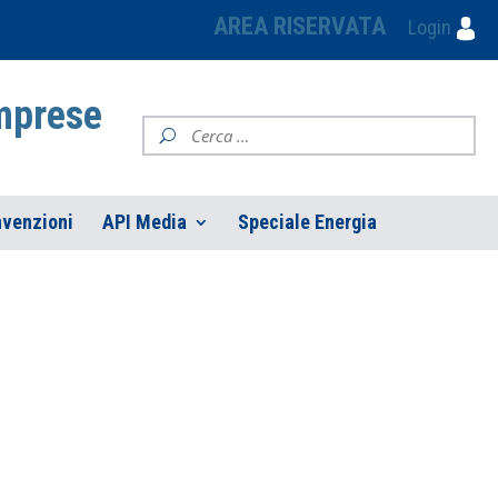
AREA RISERVATA
Login
Imprese
venzioni
API Media
Speciale Energia