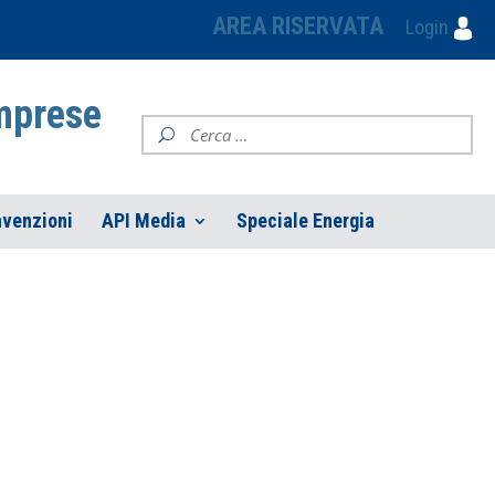
AREA RISERVATA
Login
Imprese
venzioni
API Media
Speciale Energia