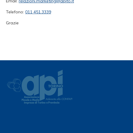
Email:
relazioni.marketing@apito.it
Telefono:
011 451.3339
Grazie