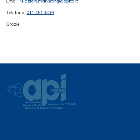
Email:
relazioni.marketing@apito.it
Telefono:
011 451.3339
Grazie