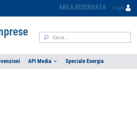
AREA RISERVATA
Login
Imprese
venzioni
API Media
Speciale Energia