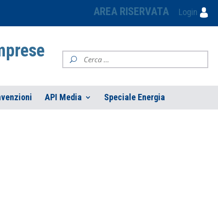
AREA RISERVATA
Login
Imprese
venzioni
API Media
Speciale Energia