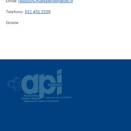
Email:
relazioni.marketing@apito.it
Telefono:
011 451.3339
Grazie