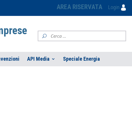
AREA RISERVATA
Login
Imprese
venzioni
API Media
Speciale Energia