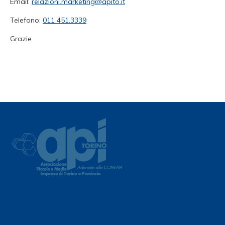
Email:
relazioni.marketing@apito.it
Telefono:
011 451.3339
Grazie