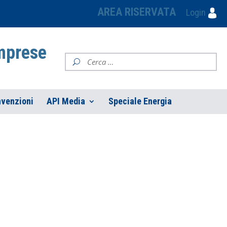
AREA RISERVATA
Login
Imprese
venzioni
API Media
Speciale Energia