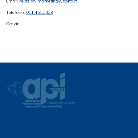
Email:
relazioni.marketing@apito.it
Telefono:
011 451.3339
Grazie