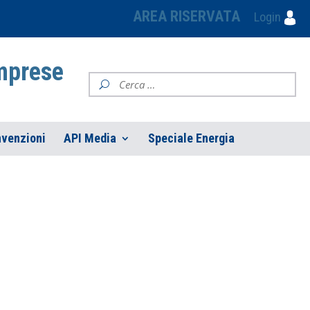
AREA RISERVATA
Login
Imprese
venzioni
API Media
Speciale Energia