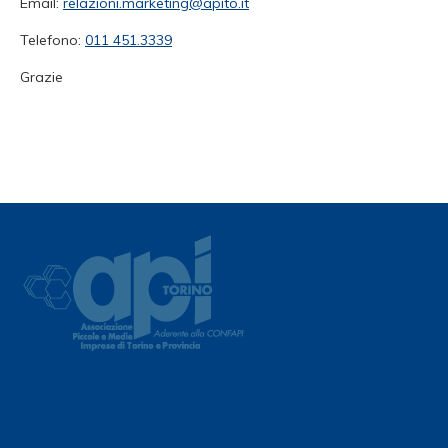
Email:
relazioni.marketing@apito.it
Telefono:
011 451.3339
Grazie