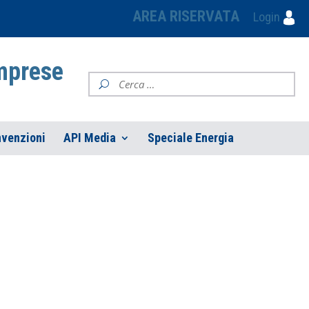
AREA RISERVATA
Login
Imprese
venzioni
API Media
Speciale Energia