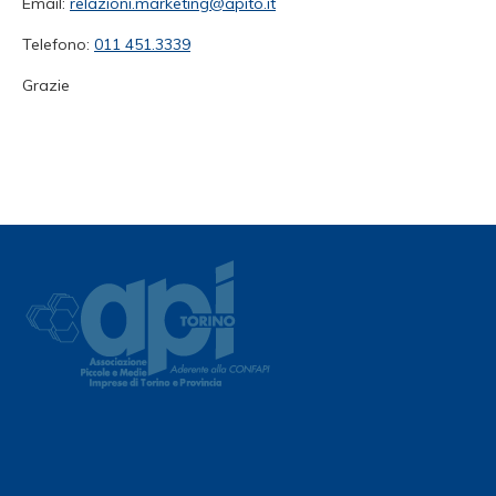
Email:
relazioni.marketing@apito.it
Telefono:
011 451.3339
Grazie