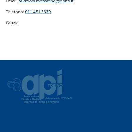
Email:
relazioni.marketing@apito.it
Telefono:
011 451.3339
Grazie