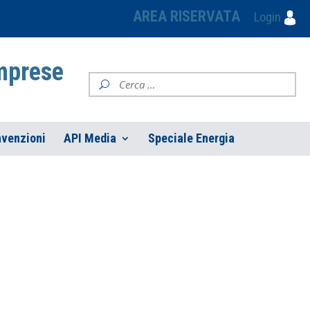
AREA RISERVATA
Login
Imprese
venzioni
API Media
Speciale Energia