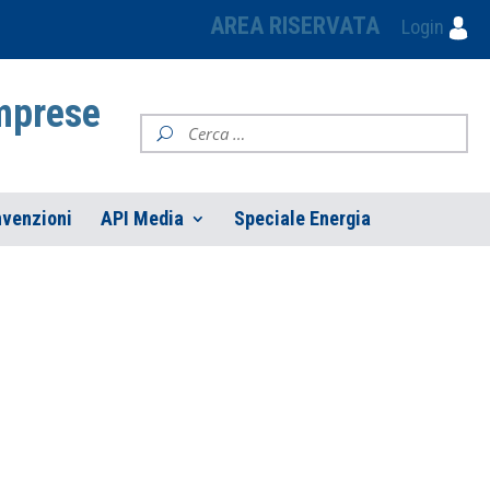
AREA RISERVATA
Login
Imprese
venzioni
API Media
Speciale Energia