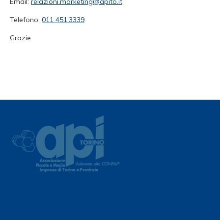
Email:
relazioni.marketing@apito.it
Telefono:
011 451.3339
Grazie