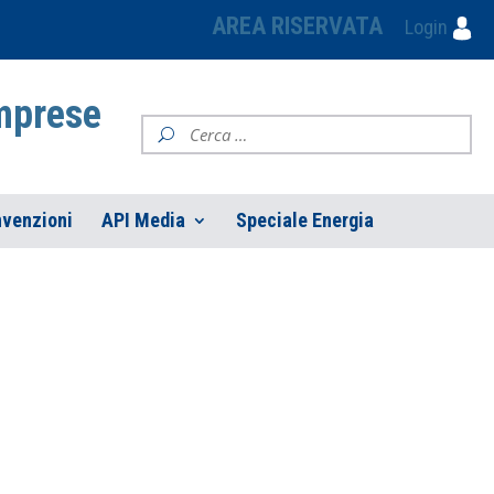
AREA RISERVATA
Login
Imprese
venzioni
API Media
Speciale Energia