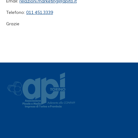
Email:
relazioni.marketing@apito.it
Telefono:
011 451.3339
Grazie