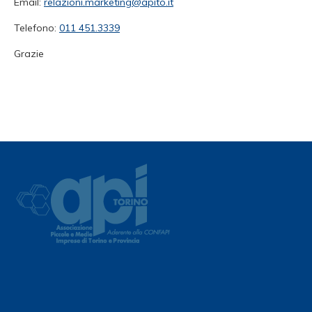
Email:
relazioni.marketing@apito.it
Telefono:
011 451.3339
Grazie