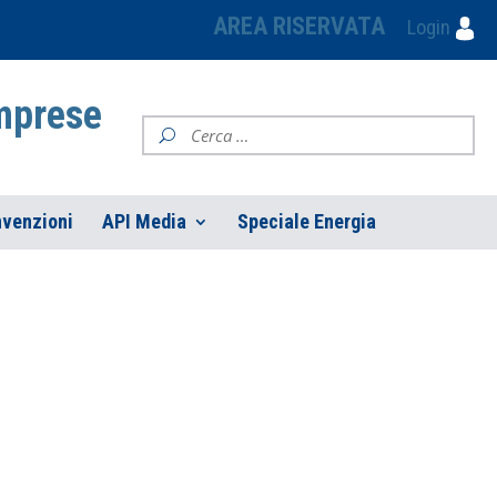
AREA RISERVATA
Login
Imprese
venzioni
API Media
Speciale Energia