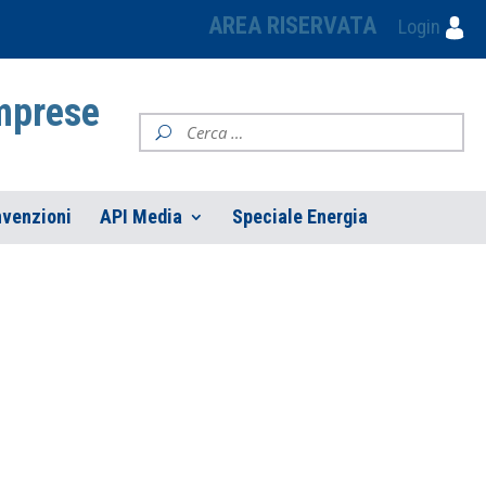
AREA RISERVATA
Login
Imprese
venzioni
API Media
Speciale Energia