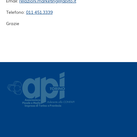
Email:
relazioni.marketing@apito.it
Telefono:
011 451.3339
Grazie