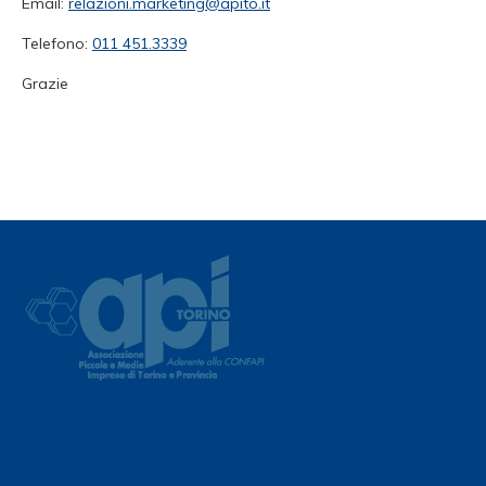
Email:
relazioni.marketing@apito.it
Telefono:
011 451.3339
Grazie