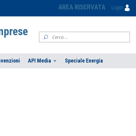
AREA RISERVATA
Login
Imprese
venzioni
API Media
Speciale Energia