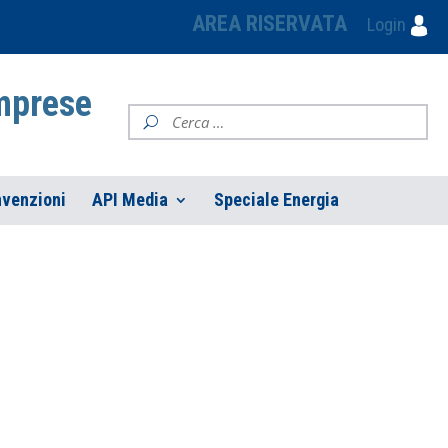
AREA RISERVATA
Login
Imprese
venzioni
API Media
Speciale Energia