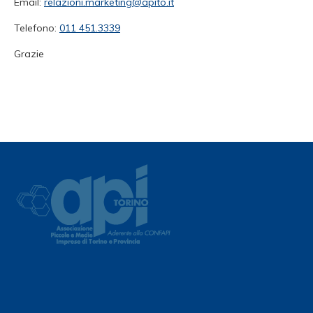
Email:
relazioni.marketing@apito.it
Telefono:
011 451.3339
Grazie