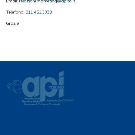
Email:
relazioni.marketing@apito.it
Telefono:
011 451.3339
Grazie