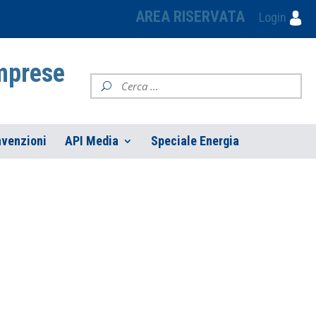
AREA RISERVATA
Login
Imprese
venzioni
API Media
Speciale Energia