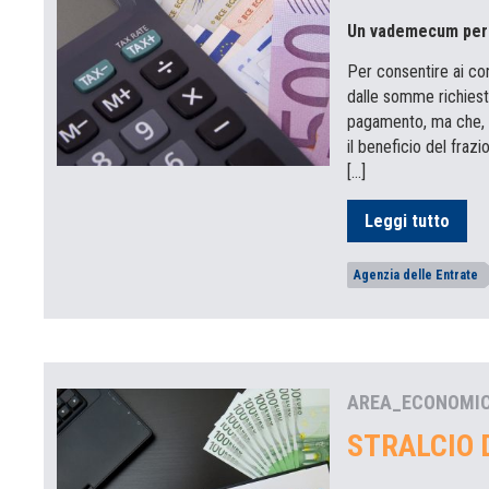
Un vademecum per e
Per consentire ai cont
dalle somme richieste
pagamento, ma che, a
il beneficio del fra
[…]
Leggi tutto
Agenzia delle Entrate
AREA_ECONOMI
STRALCIO 