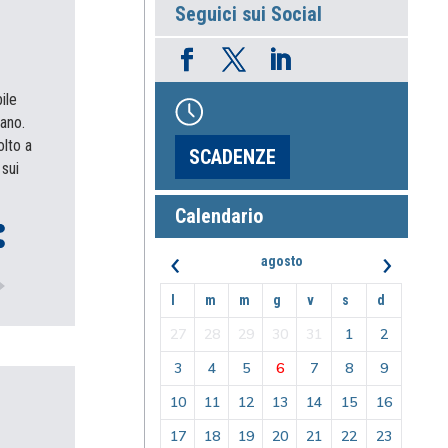
Seguici sui Social
ile
iano.
lto a
SCADENZE
 sui
Calendario
‹
›
agosto
l
m
m
g
v
s
d
27
28
29
30
31
1
2
3
4
5
6
7
8
9
10
11
12
13
14
15
16
17
18
19
20
21
22
23