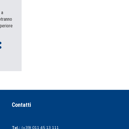
 a
otranno
periore
Contatti
Tel.:
(+39) 011 45 13 111