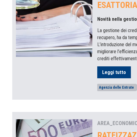
ESATTORIA
Novità nella gestio
La gestione dei credit
recupero, ha da tempo
L’introduzione del 
migliorare l’efficien
crediti effettivament
Leggi tutto
Agenzia delle Entrate
AREA_ECONOMI
RATEIZZAZ