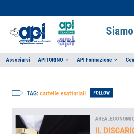
Siamo 
Associarsi
APITORINO
API Formazione
Cen
TAG:
cartelle esattoriali
FOLLOW
AREA_ECONOMI
IL DISCAR