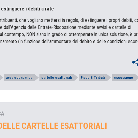
stinguere i debiti a rate
ribuenti, che vogliano mettersi in regola, di estinguere i propri debiti, co
 dall’Agenzia delle Entrate-Riscossione mediante avvisi e cartelle di
l contempo, NON siano in grado di ottemperare in unica soluzione, è pr
zionamento (in funzione dell’ammontare del debito e delle condizioni eco
area economica
cartelle esattoriali
Fisco E Tributi
riscossione
CA
DELLE CARTELLE ESATTORIALI