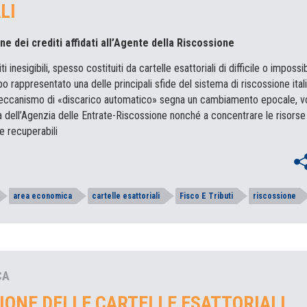
LI
ne dei crediti affidati all’Agente della Riscossione
i inesigibili, spesso costituiti da cartelle esattoriali di difficile o impossib
 rappresentato una delle principali sfide del sistema di riscossione ital
meccanismo di «discarico automatico» segna un cambiamento epocale, vo
za dell’Agenzia delle Entrate-Riscossione nonché a concentrare le risorse
e recuperabili
area economica
cartelle esattoriali
Fisco E Tributi
riscossione
CA
IONE DELLE CARTELLE ESATTORIALI