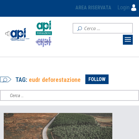
Login
AREA RISERVATA
TAG:
eudr deforestazione
FOLLOW