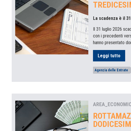
TREDICESI
La scadenza è il 31
Il 31 luglio 2026 sca
con i precedenti vers
hanno presentato dom
Leggi tutto
Agenzia delle Entrate
AREA_ECONOMI
ROTTAMAZ
DODICESIM