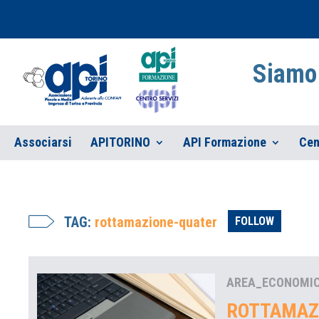
Siamo 
Associarsi
APITORINO
API Formazione
Cen
TAG:
rottamazione-quater
FOLLOW
AREA_ECONOMI
ROTTAMAZ