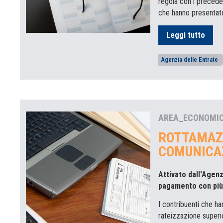
regola con i preceden
che hanno presentato
Leggi tutto
Agenzia delle Entrate
AREA_ECONOMI
ROTTAMAZI
COMUNICA
Attivato dall'Agenz
pagamento con più 
I contribuenti che h
rateizzazione superi