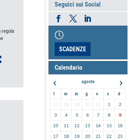
Seguici sui Social
n regola
he
SCADENZE
Calendario
‹
›
agosto
l
m
m
g
v
s
d
27
28
29
30
31
1
2
3
4
5
6
7
8
9
10
11
12
13
14
15
16
17
18
19
20
21
22
23