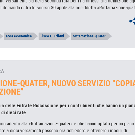
ti versamenti, sia della seconda rata per i riammessi alla definizione ag
 domanda entro lo scorso 30 aprile alla cosiddetta «Rottamazione-qua
area economica
Fisco E Tributi
rottamazione-quater
CA
ONE-QUATER, NUOVO SERVIZIO “COPI
ZIONE”
ia delle Entrate Riscossione per i contribuenti che hanno un piano
di dieci rate
anno aderito alla «Rottamazione-quater» e che hanno optato per un piano 
ore a dieci versamenti possono ora richiedere e ottenere i moduli di