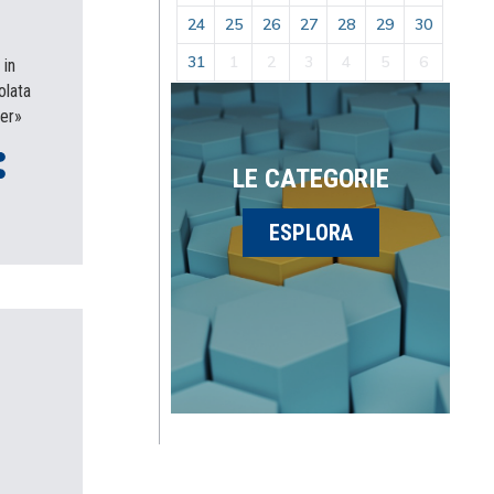
24
25
26
27
28
29
30
31
1
2
3
4
5
6
 in
olata
ter»
LE CATEGORIE
ESPLORA