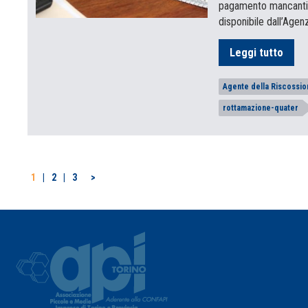
pagamento mancanti 
disponibile dall’Age
Leggi tutto
Agente della Riscossio
rottamazione-quater
PAGINAZIONE
1
2
3
>
DEGLI
ARTICOLI