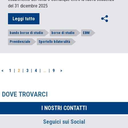
del 31 dicembre 2025
Leggi tutto
bando borse di studio
borse di studio
EBM
Previdenziale
Sportello bilateralità
PAGINAZIONE
<
1
2
3
4
…
9
>
DEGLI
ARTICOLI
DOVE TROVARCI
I NOSTRI CONTATTI
Seguici sui Social