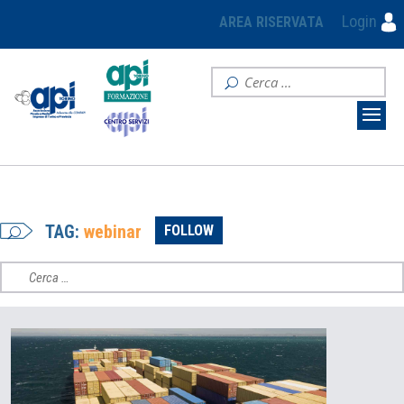
Login
AREA RISERVATA
TAG:
webinar
FOLLOW