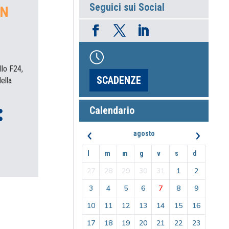
Seguici sui Social
ON
llo F24,
SCADENZE
ella
Calendario
‹
›
agosto
l
m
m
g
v
s
d
27
28
29
30
31
1
2
3
4
5
6
7
8
9
10
11
12
13
14
15
16
17
18
19
20
21
22
23