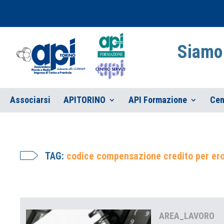
Siamo 
Associarsi
APITORINO
API Formazione
Cen
TAG:
codice compensazione credito per er
AREA_LAVORO