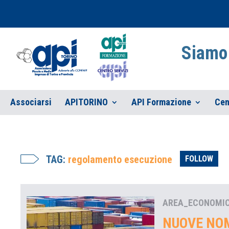
Siamo 
Associarsi
APITORINO
API Formazione
Cen
TAG:
regolamento esecuzione
FOLLOW
AREA_ECONOMI
NUOVE NO