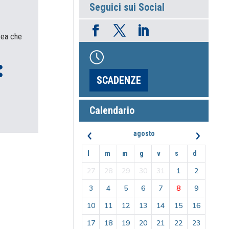
Seguici sui Social
pea che
SCADENZE
Calendario
‹
›
agosto
l
m
m
g
v
s
d
27
28
29
30
31
1
2
3
4
5
6
7
8
9
10
11
12
13
14
15
16
17
18
19
20
21
22
23