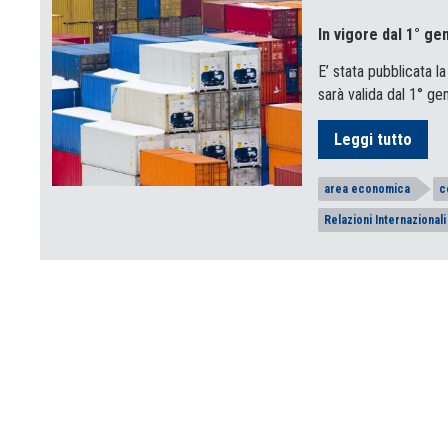
In vigore dal 1° ge
E’ stata pubblicata
sarà valida dal 1° g
Leggi tutto
area economica
c
Relazioni Internazionali