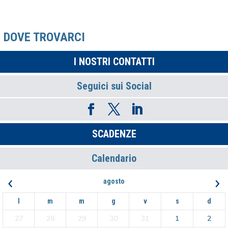
DOVE TROVARCI
I NOSTRI CONTATTI
Seguici sui Social
SCADENZE
Calendario
‹
›
agosto
l
m
m
g
v
s
d
27
28
29
30
31
1
2