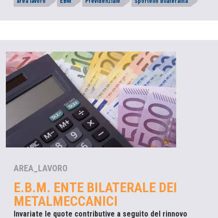
area lavoro
EBM
Previdenziale
Sportello bilateralità
AREA_LAVORO
E.B.M. ENTE BILATERALE DEI
METALMECCANICI
Invariate le quote contributive a seguito del rinnovo