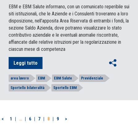
EBM e EBM Salute informano, con un comunicato reperibile sui
siti istituzionali, che le Aziende e i Consulenti troveranno a loro
disposizione, nell’apposita Area Riservata di entrambi i fondi, la
sezione Saldo Azienda, dove potranno visualizzare lo stato
contributivo aziendale e le eventuali anomalie riscontrate,
affiancate dalle relative istruzioni per la regolarizzazione in
ciascun mese di competenza
Leggi tutto
area lavoro
EBM
EBM Salute
Previdenziale
Sportello bilateralità
Sportello EBM
PAGINAZIONE
<
1
…
6
7
8
9
>
DEGLI