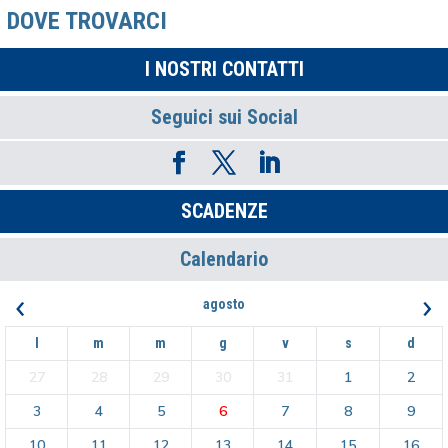
ARTICOLI
DOVE TROVARCI
I NOSTRI CONTATTI
Seguici sui Social
SCADENZE
Calendario
‹
›
agosto
l
m
m
g
v
s
d
27
28
29
30
31
1
2
3
4
5
6
7
8
9
10
11
12
13
14
15
16