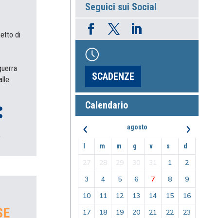
Seguici sui Social
etto di
guerra
SCADENZE
alle
Calendario
‹
›
agosto
l
m
m
g
v
s
d
27
28
29
30
31
1
2
3
4
5
6
7
8
9
10
11
12
13
14
15
16
SE
17
18
19
20
21
22
23