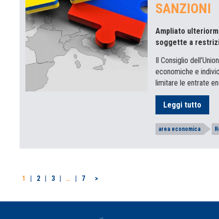
SANZIONI
Ampliato ulteriorm
soggette a restriz
Il Consiglio dell’Uni
economiche e individu
limitare le entrate e
Leggi tutto
area economica
R
PAGINAZIONE
1
2
3
…
7
>
DEGLI
ARTICOLI