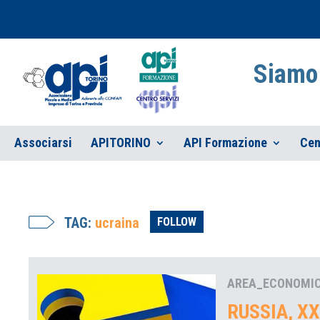
Siamo 
Associarsi
APITORINO
API Formazione
Cen
TAG:
ucraina
FOLLOW
AREA_ECONOMI
RUSSIA, X