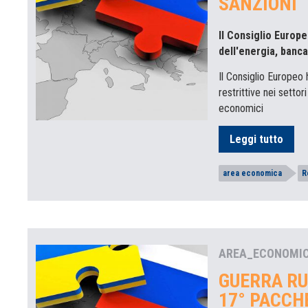
SANZIONI
Il Consiglio Europe
dell'energia, banca
Il Consiglio Europeo 
restrittive nei settor
economici
Leggi tutto
area economica
R
AREA_ECONOMI
GUERRA RU
17° PACCH