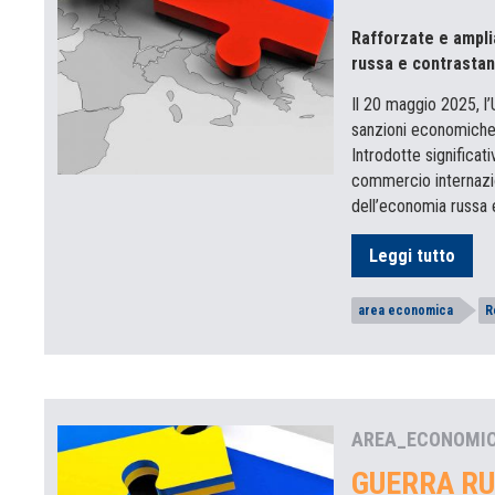
Rafforzate e amplia
russa e contrastand
Il 20 maggio 2025, l
sanzioni economiche c
Introdotte significat
commercio internazion
dell’economia russa e
Leggi tutto
area economica
R
AREA_ECONOMI
GUERRA RU