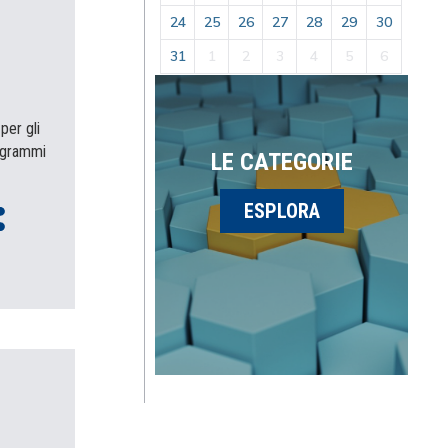
24
25
26
27
28
29
30
31
1
2
3
4
5
6
per gli
rogrammi
LE CATEGORIE
ESPLORA