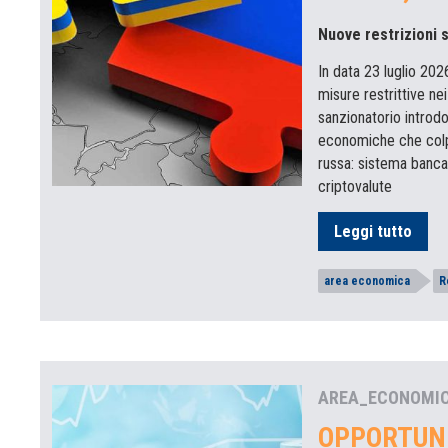
Nuove restrizioni 
In data 23 luglio 202
misure restrittive ne
sanzionatorio introdo
economiche che colpis
russa: sistema bancar
criptovalute
Leggi tutto
area economica
R
AREA_ECONOMI
OPPORTUNI