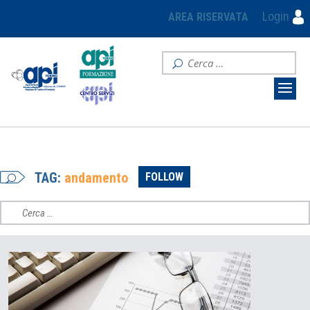
Login
AREA RISERVATA
TAG:
andamento
FOLLOW