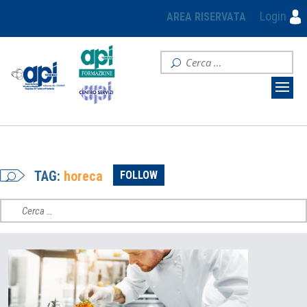
Login
AREA RISERVATA
TAG:
horeca
FOLLOW